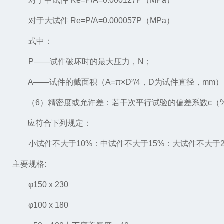
对于中试件 Re=P/A=0.000127P（MPa）
对于大试件 Re=P/A=0.000057P（MPa）
式中：
P
——
试件破坏时的最大压力，N；
A
——
试件的截面积（A=
π
×D²/4
，D为试件直径，mm）
（6）精密度或允许差：若干次平行试验的偏差系数c（
应符合下列规定：
小试件不大于10%：中试件不大于15%：大试件不大于2
主要规格:
φ150 x 230
φ100 x 180