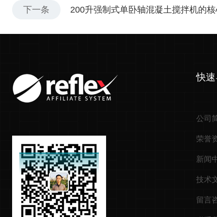
下一条
200升强制式单卧轴混凝土搅拌机的
快速
公司
荣誉
新闻
技术
留言