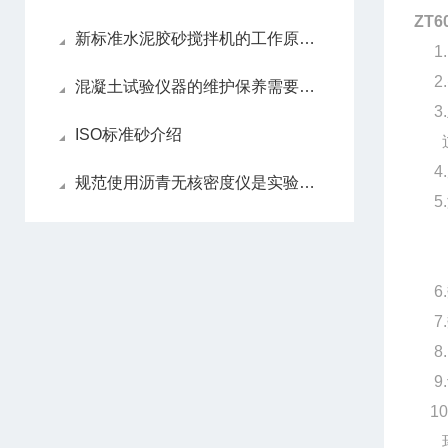
ZT6
新标准水泥胶砂搅拌机的工作原理探秘：公转与自转的精密配合
1.
2.
混凝土试验仪器的维护保养需要注意哪些
3.
ISO标准砂介绍
过
4.
规范使用沥青无核密度仪是实验成功的保障
5.
60
测
6.
7.
8.
9.
10
环境