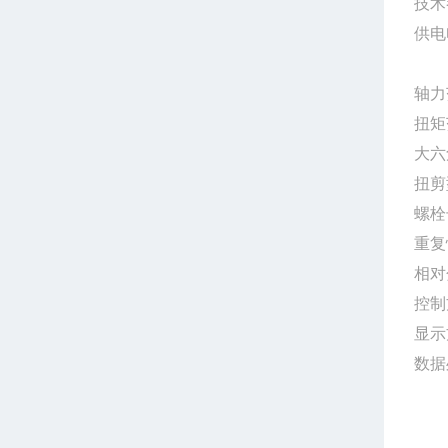
技术
供电
控制
轴力
扭矩
大六
扭剪
螺栓
重复
相对
控制
显示
数据