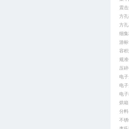
震击
方
方孔
细集
游标
容积
规
压
电子
电子
电子
烘箱
分
不
李