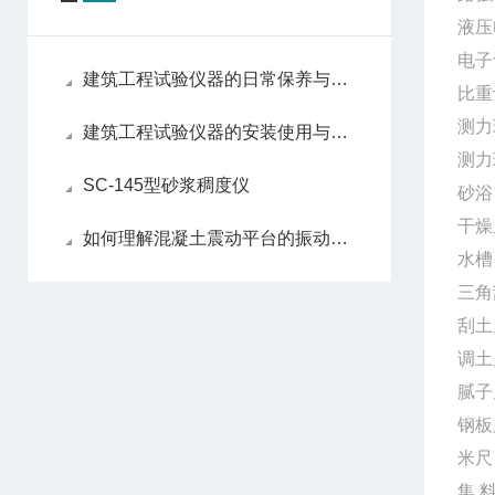
液
电子
建筑工程试验仪器的日常保养与维护流程！
比
测
建筑工程试验仪器的安装使用与维修
测
SC-145型砂浆稠度仪
干
如何理解混凝土震动平台的振动器选择原则
水槽
三
刮
调
腻
钢板
米
集