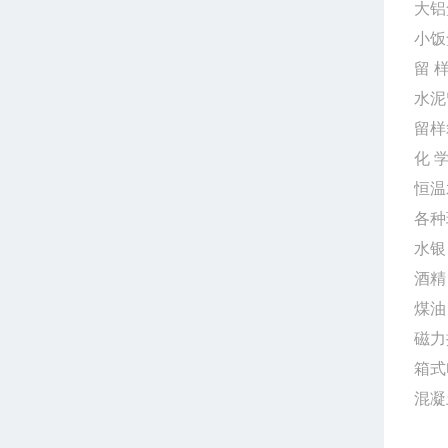
大
小
留
水
留
化
恒
各
水
酒
煤
磁
箱
混凝