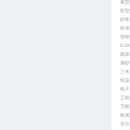
重
轻
砂
标
智能
0.
路面
灌
三
恒温
电子
工程
万
检
百