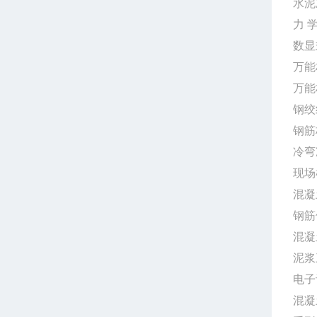
水
力
数显
万能
万能
钢
钢
冷
混凝
钢筋
混
泥
电子
混