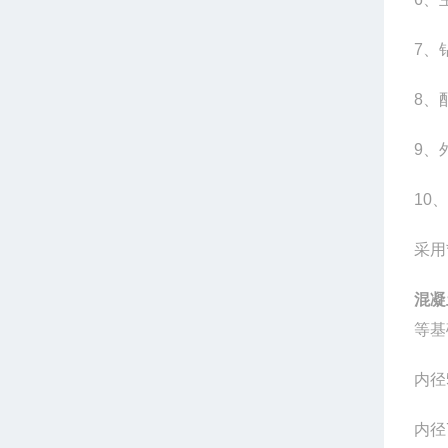
7、
8、
9、
10
采用
混凝
等基
内径5
内径7