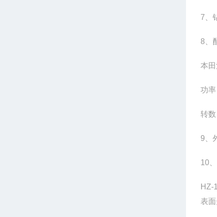
7、
8、
本田
功率：
转数：
9、外
10、
HZ
表面