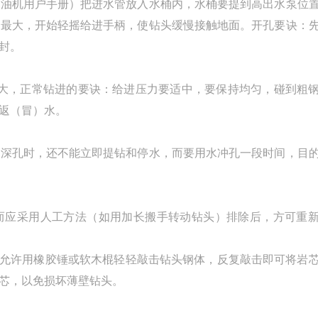
汽油机用户手册）把进水管放入水桶内，水桶要提到高出水泵位
至最大，开始轻摇给进手柄，使钻头缓慢接触地面。开孔要诀：
封。
加大，正常钻进的要诀：给进压力要适中，要保持均匀，碰到粗
返（冒）水。
是深孔时，还不能立即提钻和停水，而要用水冲孔一段时间，目
，而应采用人工方法（如用加长搬手转动钻头）排除后，方可重
只允许用橡胶锤或软木棍轻轻敲击钻头钢体，反复敲击即可将岩
芯，以免损坏薄壁钻头。