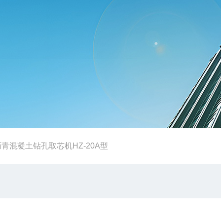
沥青混凝土钻孔取芯机HZ-20A型