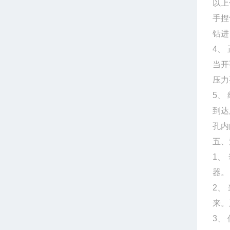
以上
手捏
钻进
4、
当开
压力
5、
到达
孔内
五、
1、
器。
2、
来。
3、