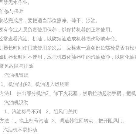
 严禁无水作业。
维修与保养
 取芯完成后，要把适当部位擦净、晾干、涂油。
 要有专业人员负责使用保养，以保持机器的正常使用。
 经常查看汽油、机油，以防短油造成机器损伤影响寿命。
 机器长时间使用或使用多次后，应检查一遍各部位螺栓是否有
 如机器长时间不使用，应把机器化油器中的汽油放净，以防化
常见故障与排除
 汽油机冒烟
 1、机油过多2、机油进入燃烧室
方法1、抽出部分机油2、卸下火花塞，然后拉动起动手柄，把机
 汽油机没劲
 1、汽油标号不到 2、阻风门关闭
方法 1、换上标号汽油 2、调速器往回转动，把开阻风门。
 汽油机不易起动