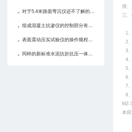
滑、
对于5.4米路面弯沉仪还不了解的，请看这里！
三、
组成混凝土抗渗仪的控制部分有哪些，都有什么功能？
1、
表面震动压实试验仪的操作规程和使用方法
2、
3、
同样的新标准水泥抗折抗压一体机，为何别人的使用寿命如此长？
4、
5、
6、主
7、
8、
MZ-
本田
功
转