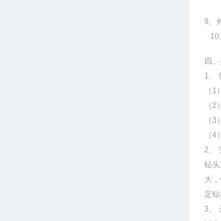
9、外
10、
四、
1、
（1
（2
（3
（4
2、
钻头
大，
定钻
3、