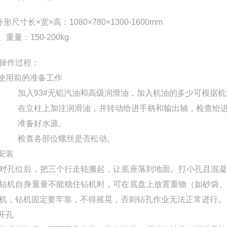
形尺寸长×宽×高：1080×780×1300-1600mm
重量：150-200kg
操作过程：
 使用前的准备工作
） 加入93#无铅汽油和高级润滑油，加入机油的多少可根据
） 在立柱上加注润滑油，并转动给进手柄和输出轴，检查给
） 准备好水源。
） 检查各部位螺丝是否松动。
 安装
对孔位后，把三个行走轮搬起，让底座落到地面。打小孔且混
钻机自身重量不能稳住钻机时，可在底盘上放置重物（如砂袋
机，钻机固定要牢靠，不得摇晃，否则钻孔作业无法正常进行。
 开孔