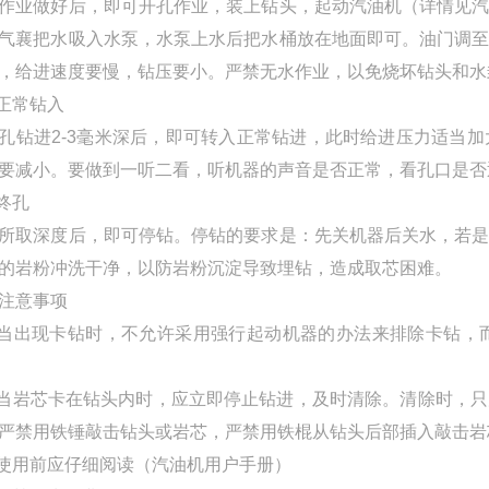
作业做好后，即可开孔作业，装上钻头，起动汽油机（详情见
气襄把水吸入水泵，水泵上水后把水桶放在地面即可。油门调
，给进速度要慢，钻压要小。严禁无水作业，以免烧坏钻头和水
 正常钻入
孔钻进2-3毫米深后，即可转入正常钻进，此时给进压力适当
要减小。要做到一听二看，听机器的声音是否正常，看孔口是否
 终孔
所取深度后，即可停钻。停钻的要求是：先关机器后关水，若
的岩粉冲洗干净，以防岩粉沉淀导致埋钻，造成取芯困难。
注意事项
 当出现卡钻时，不允许采用强行起动机器的办法来排除卡钻
 当岩芯卡在钻头内时，应立即停止钻进，及时清除。清除时，
严禁用铁锤敲击钻头或岩芯，严禁用铁棍从钻头后部插入敲击岩
 使用前应仔细阅读（汽油机用户手册）