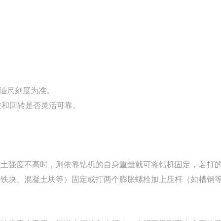
机油尺刻度为准。
进和回转是否灵活可靠。
凝土强度不高时，则依靠钻机的自身重量就可将钻机固定，若打
、铁块、混凝土块等）固定或打两个膨胀螺栓加上压杆（如槽钢