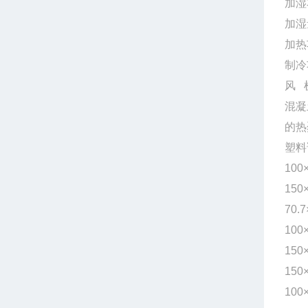
加湿
加湿
加热
制冷
风 
混凝
的热
塑料
10
15
70.
100
15
15
10