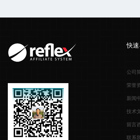
快速
公司
荣誉
新闻
技术
留言
联系