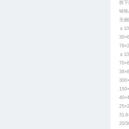
拆下
铸铁
无侧
￠1
30
78×
￠1
70
38
300
15
40
25
31
20