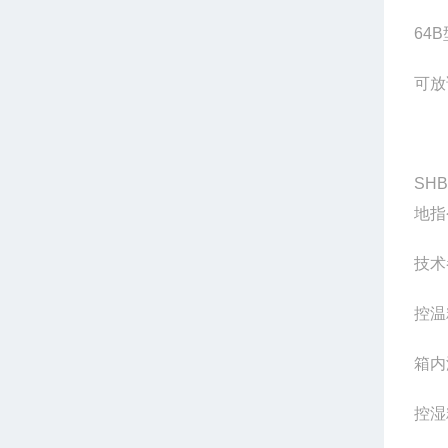
64
可放
SH
地指
技术
控温
箱内
控湿