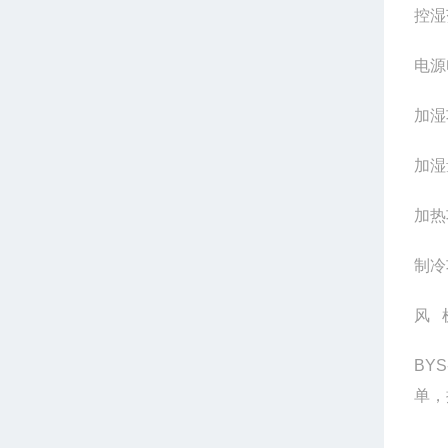
控湿
电源
加湿
加湿
加热
制冷
风 
BY
单，