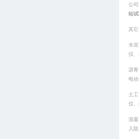
公司
站试
其它
水泥
仪、
沥青
电动
土工
仪、
混凝
入阻