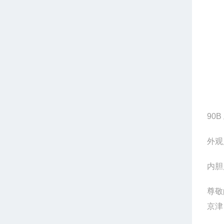
90B
外观
内胆
尊敬
京津