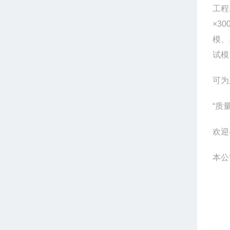
工程
×30
模、
试模
可为
“
质
欢迎
本公