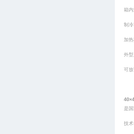
箱内
制冷
加热
外型
可放
40×
是国
技术