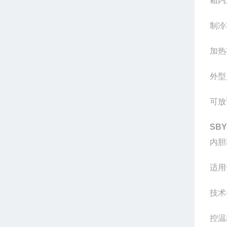
箱内
制冷
加热
外型
可放
SBY
内胆
适用
技术
控温