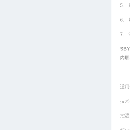
5
、
6
、
7
、
SBY
内胆
适用
技术
控温