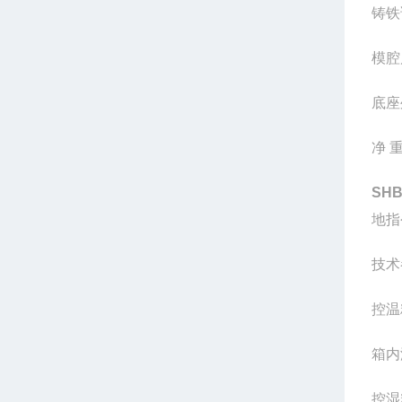
铸铁
模腔
底座
净
SHB
地指
技术
控温
箱内
控湿