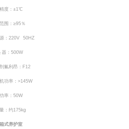
精度：±
1
℃
范围：≥
95
％
源：
220V 50HZ
热
器：
500W
剂氟利昂：
F12
机功率：>
145W
功率：
50W
量：约
175kg
箱式养护室