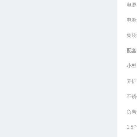
电源
电源
集装
配套
小型
养护
不锈
负离
1.