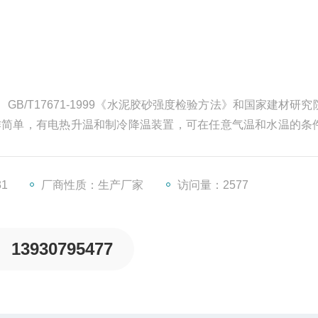
77、GB/T17671-1999《水泥胶砂强度检验方法》和国家建材研
作简单，有电热升温和制冷降温装置，可在任意气温和水温的条
工大中小水泥厂以及科研部门，标准养护试体提供了设备之一。
31
厂商性质：生产厂家
访问量：2577
13930795477