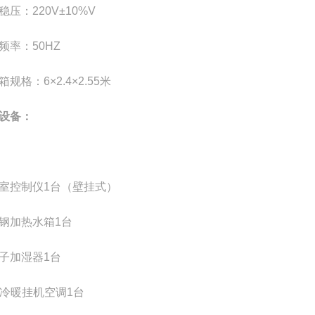
稳压：220V±10%V
频率：50HZ
箱规格：6
×
2.4
×
2.55米
设备：
室控制仪1台（壁挂式）
钢加热水箱1台
子加湿器1台
5P冷暖挂机空调1台