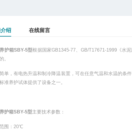
细介绍
在线留言
养护箱SBY-5型
根据国家
GB1345-77
、
GB/T17671-1999
《水泥
的。
简单，有电热升温和制冷降温装置，可在任意气温和水温的条件
标准养护试体提供了设备之一。
养护箱SBY-5型
主要技术参数：
范围：
20
℃