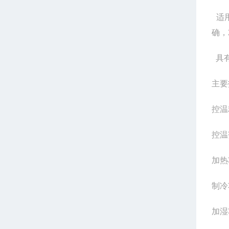
适用
确，
具有
主要
控温
控温
加热
制冷
加湿