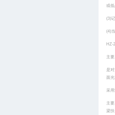
或低
(3
(4
HZ
主要
是对
面光
采用
主要
梁扶