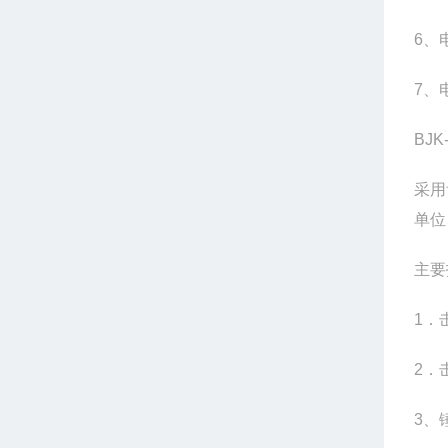
6、
7、
BJ
采用
单位
主要
1．击
2．
3、