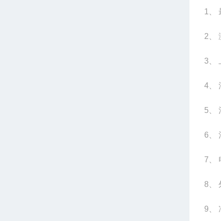
1、
2、
3、 
4、
5、
6、
7、
8、 
9、 