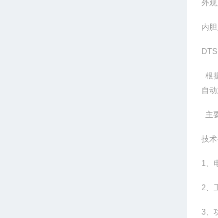
外观
内胆
DT
根据
自动
主要
技术
1、
2、
3、功