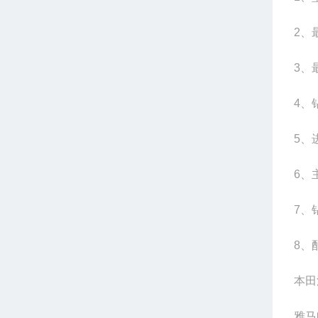
2、
3、
4、
5、
6、
7、
8、
本田汽
雅马