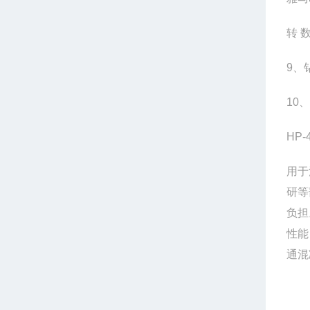
转 数
9、
10
HP
用于
研等
负担
性能
通混