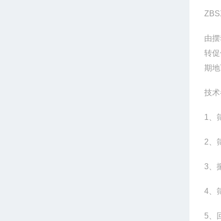
ZB
由摆
转促
期地
技术
1、
2、
3、
4、
5、