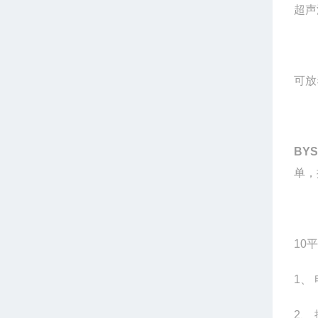
超声
可放
BYS-
单，
10
平
1
、 
2
、