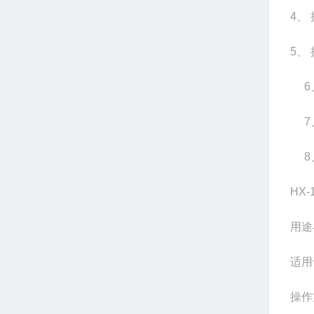
4、
5、
6、
7、
8、 
HX
用途
适用
操作