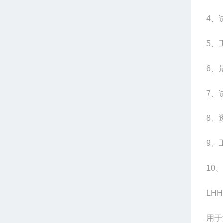
4、
5、工
6、最
7、
8、
9、
10
LH
用于