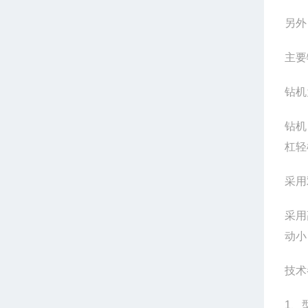
另外
主要
钻机
钻机
杠轻
采用
采用
动小
1、