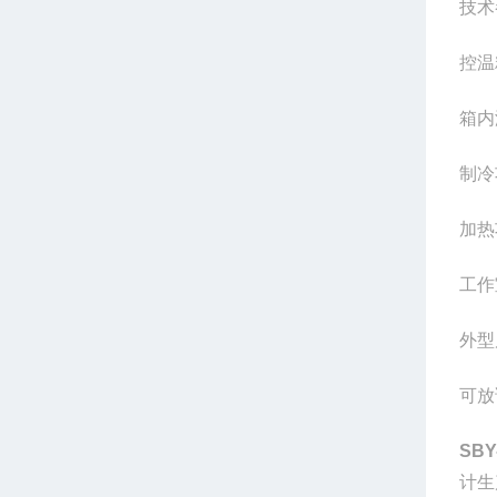
技术
控温
箱内
制冷
加热
工作
外型
可放
SBY
计生