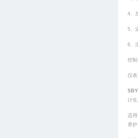
4、
5、
6、
控制
仪表
SBY
计生
适用
养护