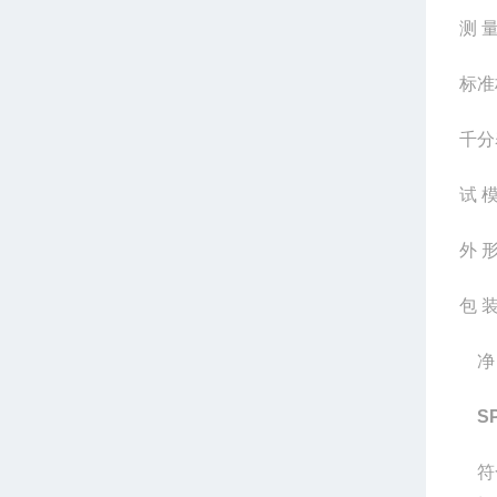
测
标准
千分
试
外
包
净
SP
符