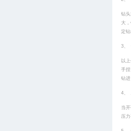
钻头
大，
定钻
3
、
以上
手捏
钻进
4
、
当开
压力
5
、