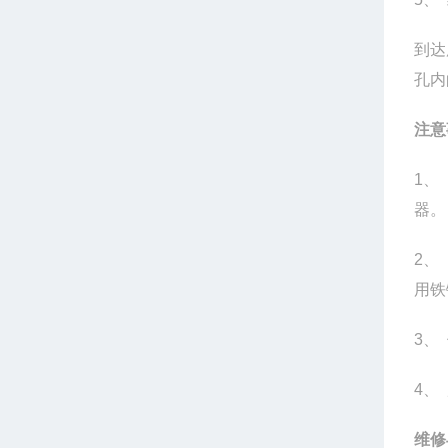
到达
孔内
注意
1
、
器。
2
、
用铁
3
、
4
、
维修