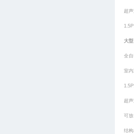
超声
1.5P
大型
全自
室内
1.5P
超声
可放
结构