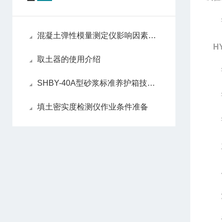
该试
混凝土弹性模量测定仪影响因素有几点
H
取土器的使用介绍
试
SHBY-40A型砂浆标准养护箱技术参数
试验
填土密实度检测仪作业条件准备
试验
主
压缩
活塞
活塞