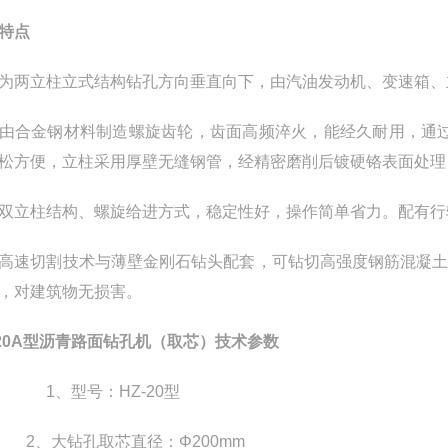
特点
为两立柱立式结构钻孔方向垂直向下，由汽油发动机、变速箱、
由合金钢材料制造螺旋齿轮，齿面高频淬火，能经久耐用，通
松方便，立柱采用厚壁无缝钢管，经精密磨削后镀硬铬表面处理
双立柱结构、螺旋给进方式，稳定性好，操作简单省力。配有行
高速切割技术与薄壁金刚石钻头配套，可钻切高强度钢筋混凝
，对建筑物无损害。
20A型
沥青路面钻孔机（取芯）
技术参数
1
、型号：
HZ-20
型
2
、大钻孔取芯直径：Φ
200mm