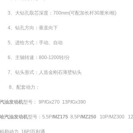
3
、大钻孔取芯深度：
700mm(
可配加长杆
30
厘米
/
根
)
4
、钻孔方向：垂直向下
5
、进给方式：手动、自动
6
、主轴转速：
800-1200
转
/
分
7
、钻头形式：人造金刚石薄壁钻头
8
、配套动力：
汽油发动机
型号：
9P
/
Gx270 13P
/
Gx390
哈汽油发动机
型号：
5.5P
/MZ175
8.5P
/MZ250
10P/MZ300 1
科勒动力
16P/
百利通