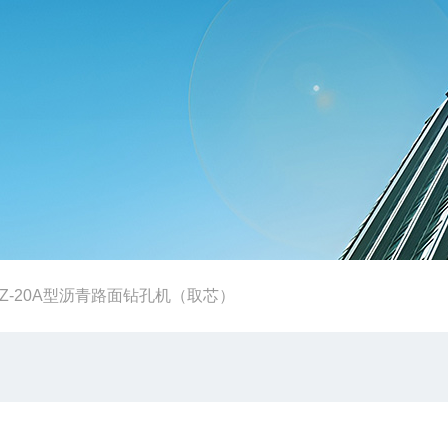
HZ-20A型沥青路面钻孔机（取芯）