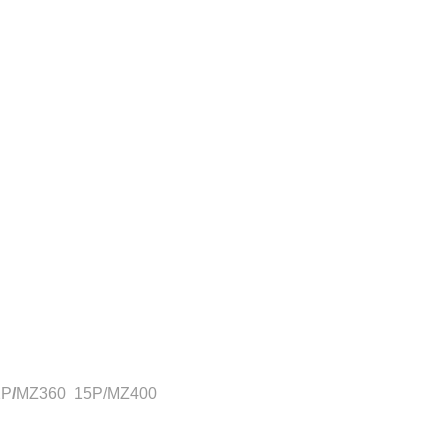
2P
/
MZ360 15P/MZ400