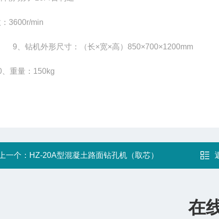
数：
3600r/min
9
、钻机外形尺寸：（长×宽×高）
850
×
700
×
1200mm
0
、重量：
150kg
上一个：
HZ-20A型混凝土路面钻孔机（取芯）
在