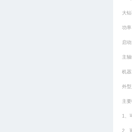
大钻
功率
启动
主轴转
机器
外型尺
主要
1、
2、