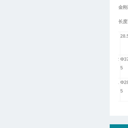
金刚
长度
钻头型
17
28.
号
钻孔外
Φ2
Φ37
径
5
5
钻孔内
Φ1
Φ28
径
7
5