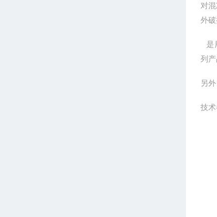
对混
外破
是
列产
另外
技术