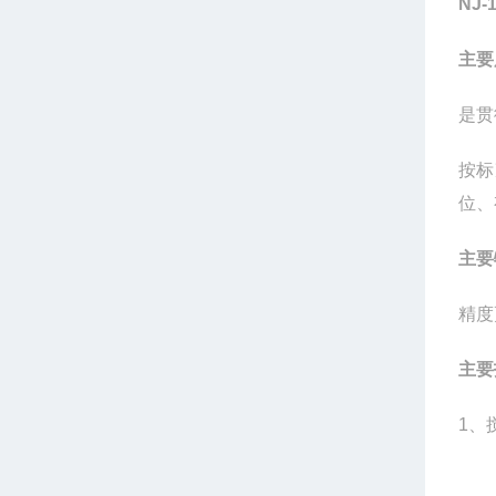
NJ-
主要
是贯
按标
位、
主要
精度
主要
1、