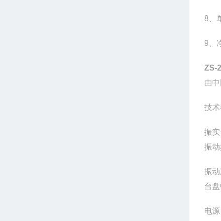
8
、
9
、
ZS-
由中
技术
振实
振动
振动
台盘
电源