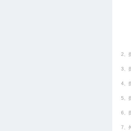
2、
3、
4
、
5
、
6
、
7
、