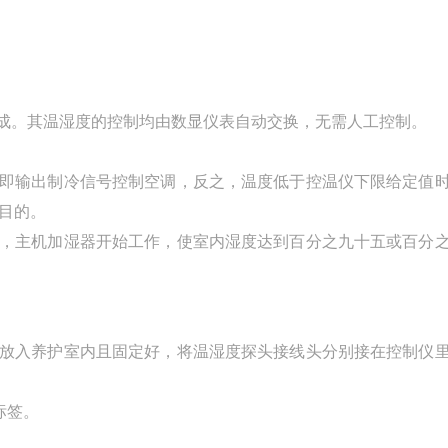
组成。其温湿度的控制均由数显仪表自动交换，无需人工控制。
统即输出制冷信号控制空调，反之，温度低于控温仪下限给定值
目的。
号，主机加湿器开始工作，使室内湿度达到百分之九十五或百分
头放入养护室内且固定好，将温湿度探头接线头分别接在控制仪
标签。