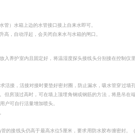
水管）水箱上边的水管接口接上自来水即可。
升高，自动浮起，会关闭自来水与水箱的闸口。
头放入养护室内且固定好，将温湿度探头接线头分别接在控制仪
要求活接，活接对接时要垫好密封圈，防止漏水，吸水管穿过墙
些。但房顶过高时，可在墙上顶埋角钢或钢筋的方法，将悬吊在
，用户可自行活量增加喷头。
。
热管的接线头仍高于最高水位5厘米，要求用防水胶布缠密封。