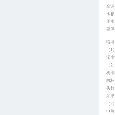
空调
水箱
用水
要保
喷淋
（1
湿度
（2
机组
向标
头数
如果
（3
电热