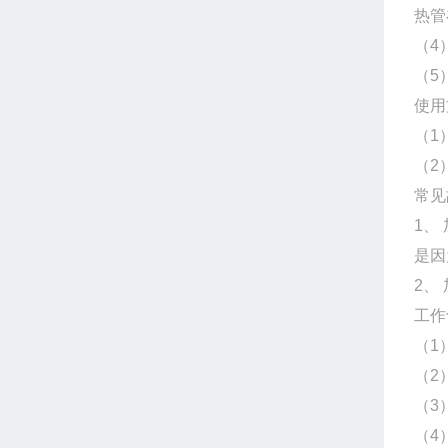
热管
（4
（5
使用
（1
（2
常见
1、
是因
2、
工作
（1
（2
（3
（4