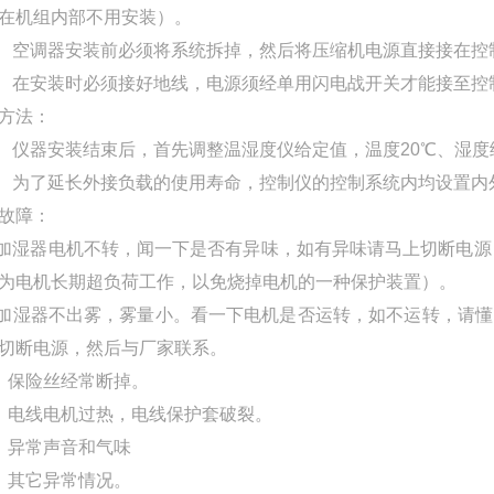
在机组内部不用安装）。
） 空调器安装前必须将系统拆掉，然后将压缩机电源直接接在控
） 在安装时必须接好地线，电源须经单用闪电战开关才能接至控
方法：
） 仪器安装结束后，首先调整温湿度仪给定值，温度20℃、湿度给
） 为了延长外接负载的使用寿命，控制仪的控制系统内均设置
故障：
 加湿器电机不转，闻一下是否有异味，如有异味请马上切断电源，
为电机长期超负荷工作，以免烧掉电机的一种保护装置）。
 加湿器不出雾，雾量小。看一下电机是否运转，如不运转，请
切断电源，然后与厂家联系。
）保险丝经常断掉。
）电线电机过热，电线保护套破裂。
）异常声音和气味
）其它异常情况。