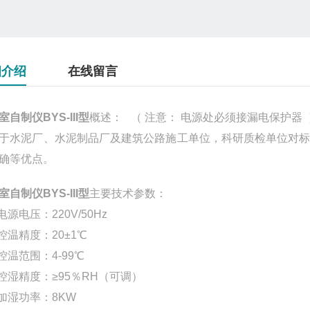
细介绍
在线留言
室自制仪BYS-III型
概述： （ 注意： 电源处必须接漏电保护器 
于水泥厂、水泥制品厂及建筑公路施工单位，科研质检单位对
确等优点。
室自制仪BYS-III型
主要技术参数：
电源电压：220V/50Hz
 控温精度：20±1℃
 控温范围：4-99℃
 控湿精度：≥95％RH（可调）
 加湿功率：8KW