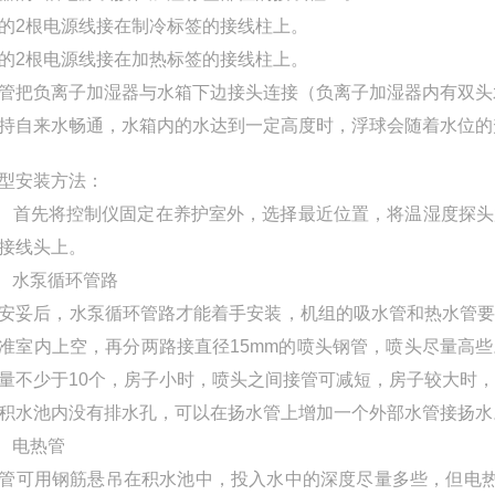
的2根电源线接在制冷标签的接线柱上。
的2根电源线接在加热标签的接线柱上。
管把负离子加湿器与水箱下边接头连接（负离子加湿器内有双头
持自来水畅通，水箱内的水达到一定高度时，浮球会随着水位的
型安装方法：
） 首先将控制仪固定在养护室外，选择最近位置，将温湿度探
接线头上。
） 水泵循环管路
安妥后，水泵循环管路才能着手安装，机组的吸水管和热水管
准室内上空，再分两路接直径15mm的喷头钢管，喷头尽量高
量不少于10个，房子小时，喷头之间接管可减短，房子较大时
积水池内没有排水孔，可以在扬水管上增加一个外部水管接扬水
） 电热管
管可用钢筋悬吊在积水池中，投入水中的深度尽量多些，但电