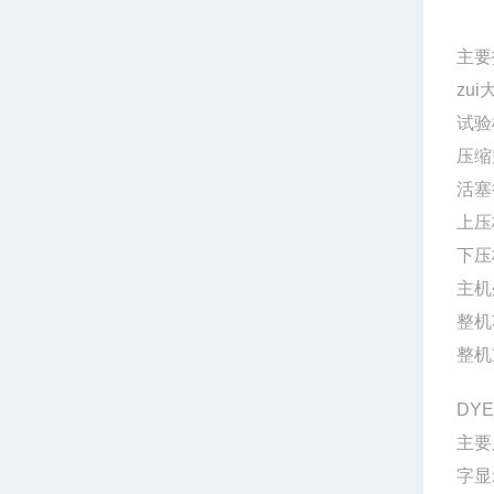
主要
zui
试验
压缩
活塞
上压
下压
主机
整机
整机
DY
主要
字显