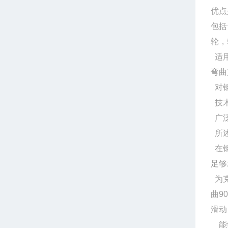
优点
包括
轮，
适用
弯曲
对钢
技术
广泛
所述
在钢
足够
为克
曲9
滑动
能够