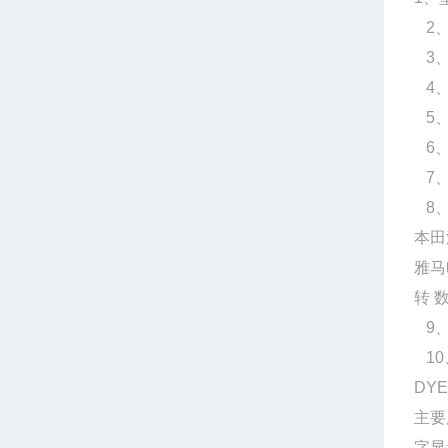
2、
3、
4、
5、
6、
7、
8、
本田汽
雅马
转 数
9、
10
DY
主要
字显