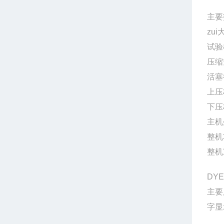
主要
zui
试验
压缩
活塞
上压
下压
主机
整机
整机
DY
主要
字显