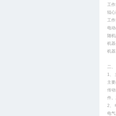
工作
辊心
工作
电动
随
机器
机器
二、
1、
主要
传动
件。
2、
电气