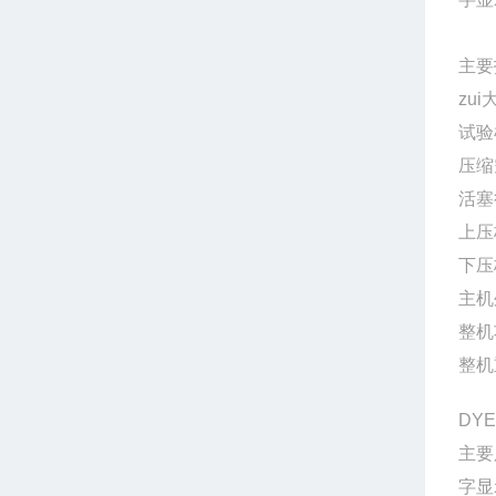
主要
zui
试验
压缩
活塞
上压
下压
主机
整机
整机
DY
主要
字显