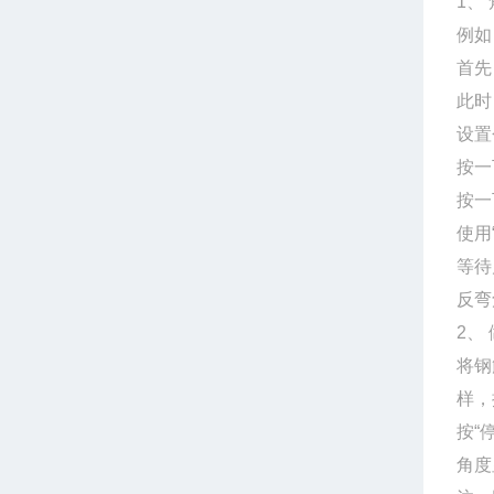
1、
例如
首先
此时
设置
按一
按一
使用
等待
反弯
2、
将钢
样，
按“
角度