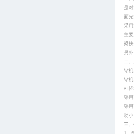
是对
面光
采用
主要
梁扶
另外
二、
钻机
钻机
杠轻
采用
采用
动小
1、