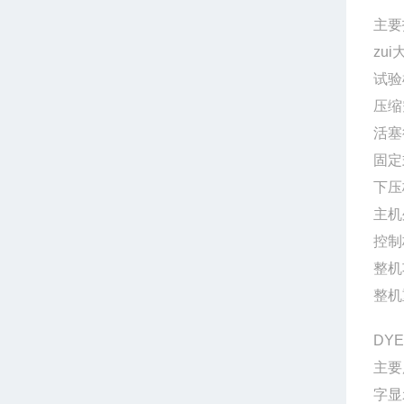
主要
zui
试验
压缩
活塞
固定
下压
主机
控制
整机
整机
DY
主要
字显