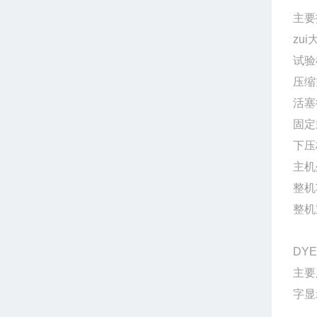
主要
zui
试验
压缩
活塞
固定
下压
主机
整机
整机
DY
主要
字显