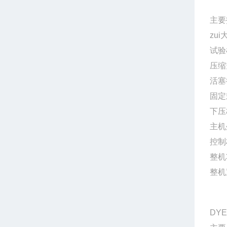
主要
zui
试验
压缩
活塞
固定
下压
主机
控制
整机
整机
DY