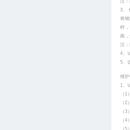
注：
3、
将钢
样，
曲，
注：
4、
5、
维护
1、
（1
（2
（3
（4
（5