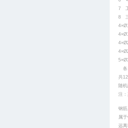
7 
8 
4×Ø
4×Ø
4×Ø
4×Ø
5×Ø
各
共1
随
注：
钢筋
属于
远离