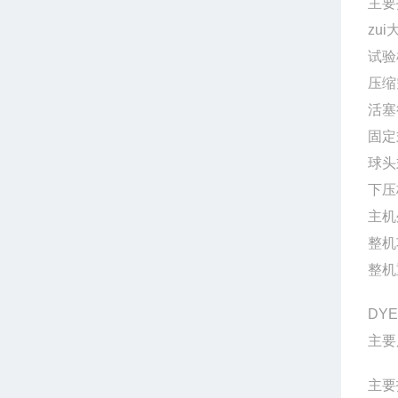
主要
zui
试验
压缩
活塞
固定
球头
下压
主机
整机
整机
DY
主要
主要