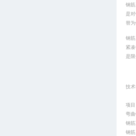
钢筋
是对
替为
钢筋
紧凑
是限
技术
项
弯曲
钢筋
钢筋