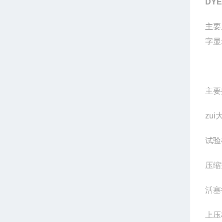
DYE
主要
字显
主要
zu
试验
压缩
活塞
上压