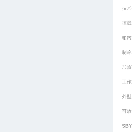
技术
控温
箱内
制冷
加热
工作
外型
可放
SBY