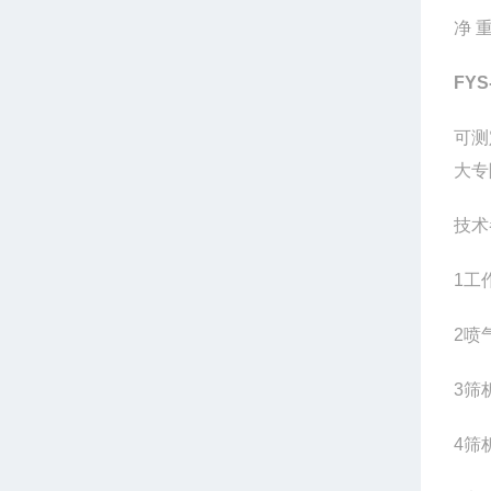
净
FY
可测
大专
技术
1工
2喷
3筛
4筛