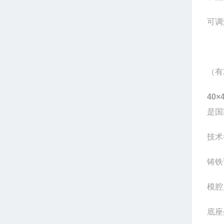
可调
（有
40×
是国
技术
铸铁
模腔
底座