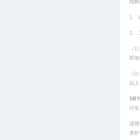
结构
1、
2、
（1
即加
（2
以上
SBY
计生
适用
养护