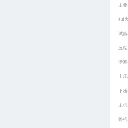
主要
zu
试验
压缩
活塞
上压
下压
主机
整机