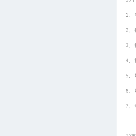
1
、 
2
、
3
、 
4
、
5
、
6
、
7
、